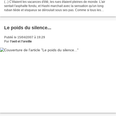
(...) C'étaient les vacances d'été, les rues étaient pleines de monde. L'air
sentait l'asphalte fondu, et Hashi marchait avec la sensation qu'un long
ruban tiède et visqueux se déroulait sous ses pas. Comme si tous les
passants tissaient ensemble un énorme...
Le poids du silence...
Publié le 15/04/2007 à 19:29
Par
l'oeil et l'oreille