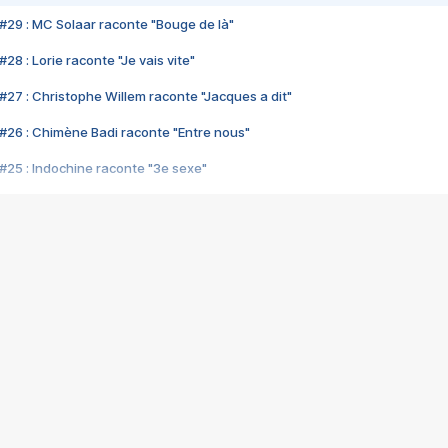
#29 : MC Solaar raconte "Bouge de là"
28 : Lorie raconte "Je vais vite"
#27 : Christophe Willem raconte "Jacques a dit"
#26 : Chimène Badi raconte "Entre nous"
#25 : Indochine raconte "3e sexe"
#24 : Zaho raconte "C'est chelou"
#23 : Patrick Bruel raconte "Au café des délices"
#22 : Kyo raconte "Le chemin"
#21 : Nolwenn Leroy raconte "Cassé"
#20 : Patrick Hernandez raconte "Born to be alive"
#19 : Lorie raconte "Près de moi"
#18 : Michael Jones raconte "A nos actes manqués" (avec Jean-Jacque