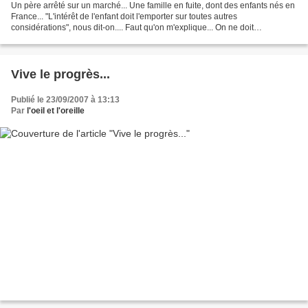
Un père arrêté sur un marché... Une famille en fuite, dont des enfants nés en
France... "L'intérêt de l'enfant doit l'emporter sur toutes autres
considérations", nous dit-on.... Faut qu'on m'explique... On ne doit
décidement pas vivre dans le même mo...
Vive le progrès...
Publié le 23/09/2007 à 13:13
Par
l'oeil et l'oreille