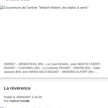
29/09/07 – ARGENTEUIL (95) – La Cave Dimière , avec MAGYD CHERFI
04/10/07 – CHASSIEU (69) – Le Luminier 05/10/07 – PANTIN (93) – Salle
Jacques Brel, avec MANO SOLO 06/10/07 – MAISONS ALFORT (94) –
Festi’Val de Marne, avec ARNO 09/10/07 – ECHIROLLES (38)...
La révérence
Publié le 28/09/2007 à 20:26
Par
l'oeil et l'oreille