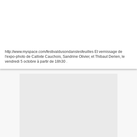
http://www.myspace.com/festivaldusondanslesfeuilles Et vernissage de
l'expo-photo de Callixte Cauchois, Sandrine Olivier, et Thibaut Derien, le
vendredi 5 octobre à partir de 18h30 .