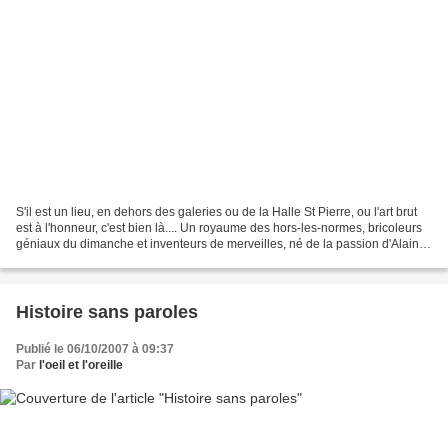
S'il est un lieu, en dehors des galeries ou de la Halle St Pierre, ou l'art brut
est à l'honneur, c'est bien là.... Un royaume des hors-les-normes, bricoleurs
géniaux du dimanche et inventeurs de merveilles, né de la passion d'Alain
Bourbonnais, architecte...
Histoire sans paroles
Publié le 06/10/2007 à 09:37
Par
l'oeil et l'oreille