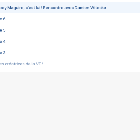
bey Maguire, c'est lui ! Rencontre avec Damien Witecka
e 6
e 5
e 4
e 3
s créatrices de la VF !
e 2
e 1
e Mektoub My Love arrive enfin ! Rencontre avec Shaïn Boumedine et Sal
i : après Toni en famille
elle réalise le bouleversant Dites lui que je l'aime
ais ! Rencontre autour de Vie privée de Rebecca Zlotowski