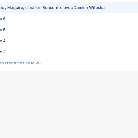
bey Maguire, c'est lui ! Rencontre avec Damien Witecka
e 6
e 5
e 4
e 3
s créatrices de la VF !
e 2
e 1
e Mektoub My Love arrive enfin ! Rencontre avec Shaïn Boumedine et Sal
i : après Toni en famille
elle réalise le bouleversant Dites lui que je l'aime
ais ! Rencontre autour de Vie privée de Rebecca Zlotowski