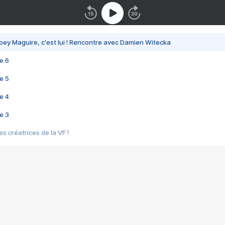
bey Maguire, c'est lui ! Rencontre avec Damien Witecka
e 6
e 5
e 4
e 3
s créatrices de la VF !
e 2
e 1
e Mektoub My Love arrive enfin ! Rencontre avec Shaïn Boumedine et Sal
i : après Toni en famille
elle réalise le bouleversant Dites lui que je l'aime