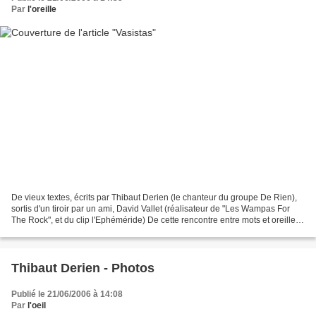
Par
l'oreille
De vieux textes, écrits par Thibaut Derien (le chanteur du groupe De Rien),
sortis d'un tiroir par un ami, David Vallet (réalisateur de "Les Wampas For
The Rock", et du clip l'Ephéméride) De cette rencontre entre mots et oreilles
naissent des ébauches...
Thibaut Derien - Photos
Publié le 21/06/2006 à 14:08
Par
l'oeil