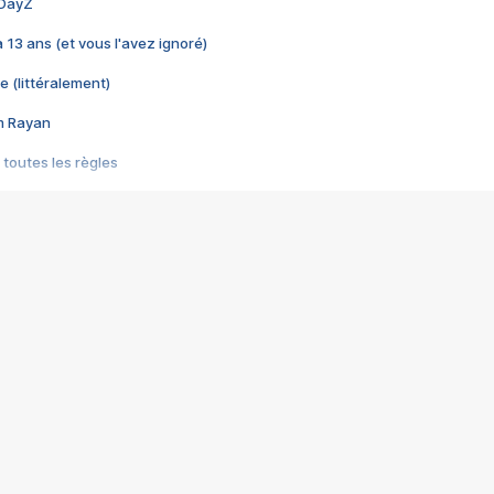
 DayZ
 a 13 ans (et vous l'avez ignoré)
e (littéralement)
im Rayan
 toutes les règles
s les jeux vidéo
us choquant de Rockstar ? - Le scandale BULLY
e plus moche de Steam
du RÊVE tourne au CAUCHEMAR
pendant 8 heures
it… à tort
umiliés par un jeu vidéo
ire - Final Fantasy 8