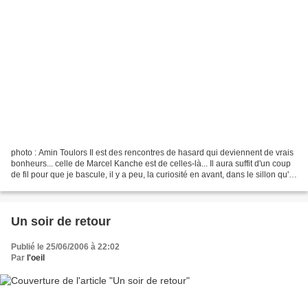
photo : Amin Toulors Il est des rencontres de hasard qui deviennent de vrais
bonheurs... celle de Marcel Kanche est de celles-là... Il aura suffit d'un coup
de fil pour que je bascule, il y a peu, la curiosité en avant, dans le sillon qu'il
a creusé....
Un soir de retour
Publié le 25/06/2006 à 22:02
Par
l'oeil