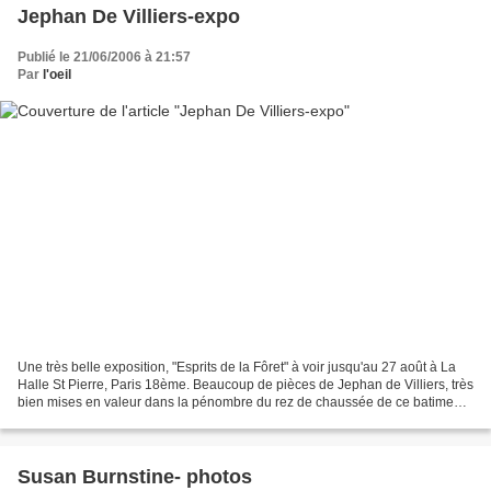
Jephan De Villiers-expo
Publié le 21/06/2006 à 21:57
Par
l'oeil
Une très belle exposition, "Esprits de la Fôret" à voir jusqu'au 27 août à La
Halle St Pierre, Paris 18ème. Beaucoup de pièces de Jephan de Villiers, très
bien mises en valeur dans la pénombre du rez de chaussée de ce batiment
spécialisé dans l'art brut,...
Susan Burnstine- photos