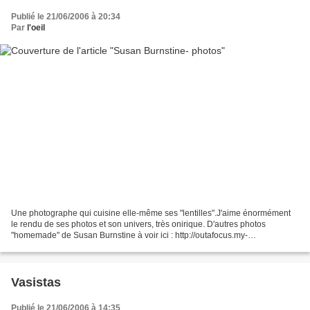
Publié le 21/06/2006 à 20:34
Par
l'oeil
Une photographe qui cuisine elle-même ses "lentilles".J'aime énormément
le rendu de ses photos et son univers, très onirique. D'autres photos
"homemade" de Susan Burnstine à voir ici : http://outafocus.my-
expressions.com/galleries/1457_1179403579/152...
Vasistas
Publié le 21/06/2006 à 14:35