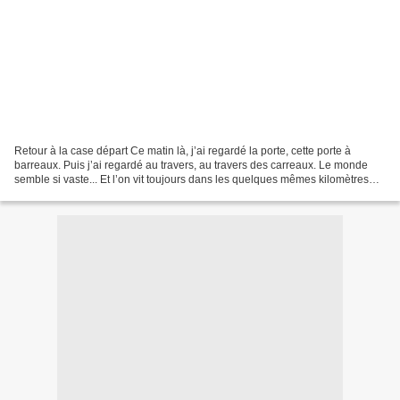
Retour à la case départ Ce matin là, j’ai regardé la porte, cette porte à
barreaux. Puis j’ai regardé au travers, au travers des carreaux. Le monde
semble si vaste... Et l’on vit toujours dans les quelques mêmes kilomètres
carrés. Et puis il y a sur mes...