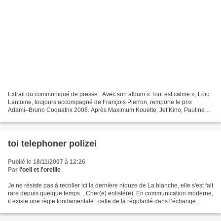
Extrait du communiqué de presse : Avec son album « Tout est calme », Loic
Lantoine, toujours accompagné de François Pierron, remporte le prix
Adami–Bruno Coquatrix 2008. Après Maximum Kouette, Jef Kino, Pauline
Croze et Emily Loizeau, c’est au tour de...
toi telephoner polizei
Publié le 18/11/2007 à 12:26
Par
l'oeil et l'oreille
Je ne résiste pas à recoller ici la dernière niouze de La blanche, elle s'est fait
rare depuis quelque temps... Cher(e) enlisté(e), En communication moderne,
il existe une règle fondamentale : celle de la régularité dans l’échange
valorisant avec le consom’acteur...