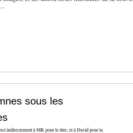
..
mnes sous les
es
i indirectement à MK pour le titre, et à David pour la