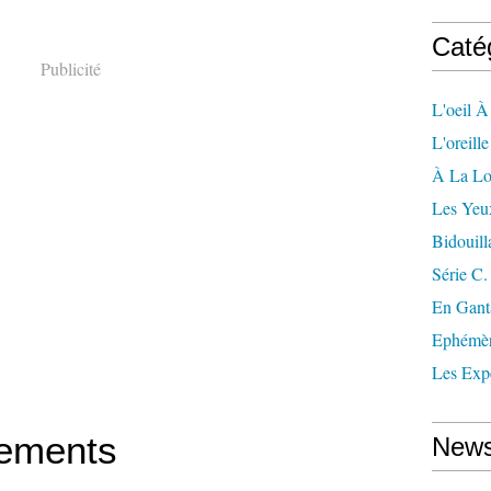
Caté
Publicité
L'oeil À
L'oreill
À La L
Les Yeu
Bidouill
Série C.
En Gant
Ephémè
Les Exp
ements
News