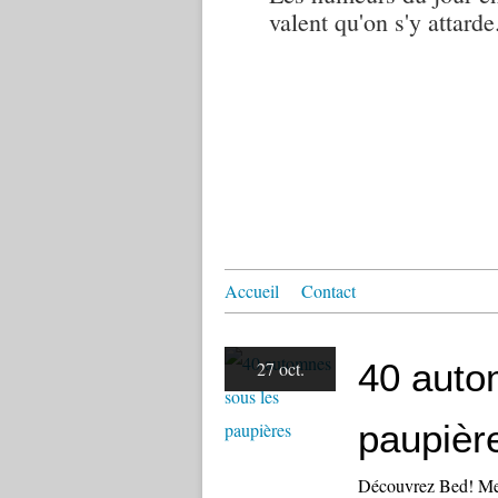
valent qu'on s'y attarde.
Accueil
Contact
40 auto
27 oct.
paupièr
Découvrez Bed! Merc