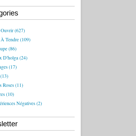
gories
 Ouvrir
(627)
e À Tendre
(109)
oupe
(86)
x D'holga
(24)
ages
(17)
(13)
s Roses
(11)
res
(10)
ériences Négatives
(2)
letter