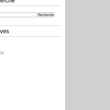
erche
ives
1)