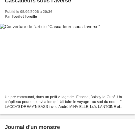
Cascadeurs sous l'averse
Publié le 05/09/2006 à 20:36
Par
l'oeil et l'oreille
Un pré communal, dans un petit village de l'Essone, Boissy-le-Cutté. Un
châpiteau pour une invitation qui fait faire le voyage...au sud du nord... "
LACCA'S DREAM'N'BASS invite André MINVIELLE, Loïc LANTOINE et
François PIERRON "... On s'attendait avec...
Journal d'un monstre