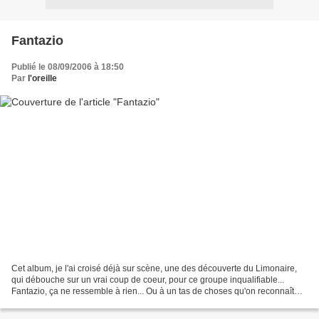
Fantazio
Publié le 08/09/2006 à 18:50
Par
l'oreille
Cet album, je l'ai croisé déjà sur scène, une des découverte du Limonaire,
qui débouche sur un vrai coup de coeur, pour ce groupe inqualifiable...
Fantazio, ça ne ressemble à rien... Ou à un tas de choses qu'on reconnaît
par petites touches, et qui se...