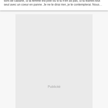
sors de cabane, Si ta femme est jolie ou si tu n'en as pas, Si tu traînes tout
seul avec un coeur en panne. Je ne te dirai rien, je te contemplerai. Nous
dirons quelques mots...
Publicité