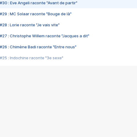
#30 : Eve Angeli raconte "Avant de partir"
#29 : MC Solaar raconte "Bouge de là"
28 : Lorie raconte "Je vais vite"
#27 : Christophe Willem raconte "Jacques a dit"
#26 : Chimène Badi raconte "Entre nous"
#25 : Indochine raconte "3e sexe"
#24 : Zaho raconte "C'est chelou"
#23 : Patrick Bruel raconte "Au café des délices"
#22 : Kyo raconte "Le chemin"
#21 : Nolwenn Leroy raconte "Cassé"
#20 : Patrick Hernandez raconte "Born to be alive"
#19 : Lorie raconte "Près de moi"
#18 : Michael Jones raconte "A nos actes manqués" (avec Jean-Jacque