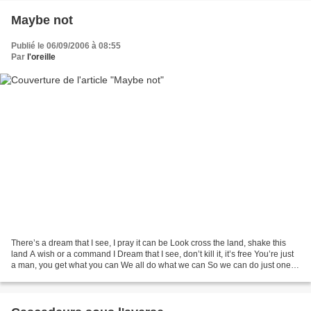
Maybe not
Publié le 06/09/2006 à 08:55
Par
l'oreille
There’s a dream that I see, I pray it can be Look cross the land, shake this
land A wish or a command I Dream that I see, don’t kill it, it’s free You’re just
a man, you get what you can We all do what we can So we can do just one
more thing We can all...