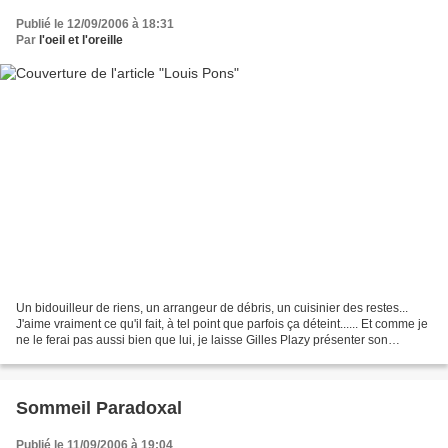
Publié le 12/09/2006 à 18:31
Par
l'oeil et l'oreille
Un bidouilleur de riens, un arrangeur de débris, un cuisinier des restes...
J'aime vraiment ce qu'il fait, à tel point que parfois ça déteint...... Et comme je
ne le ferai pas aussi bien que lui, je laisse Gilles Plazy présenter son
travail... "(...)Les...
Sommeil Paradoxal
Publié le 11/09/2006 à 19:04