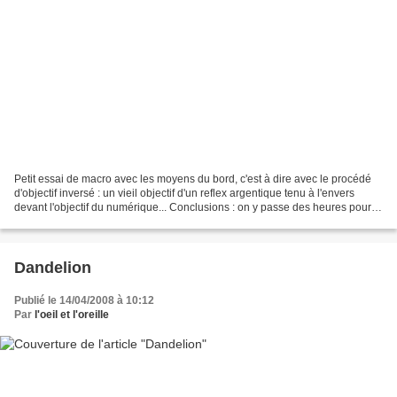
Petit essai de macro avec les moyens du bord, c'est à dire avec le procédé
d'objectif inversé : un vieil objectif d'un reflex argentique tenu à l'envers
devant l'objectif du numérique... Conclusions : on y passe des heures pour
avoir un cliché à peu près...
Dandelion
Publié le 14/04/2008 à 10:12
Par
l'oeil et l'oreille