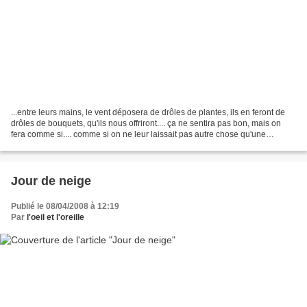
...entre leurs mains, le vent déposera de drôles de plantes, ils en feront de
drôles de bouquets, qu'ils nous offriront.... ça ne sentira pas bon, mais on
fera comme si.... comme si on ne leur laissait pas autre chose qu'une
impasse, qu'un non-sens, qu'une...
Jour de neige
Publié le 08/04/2008 à 12:19
Par
l'oeil et l'oreille