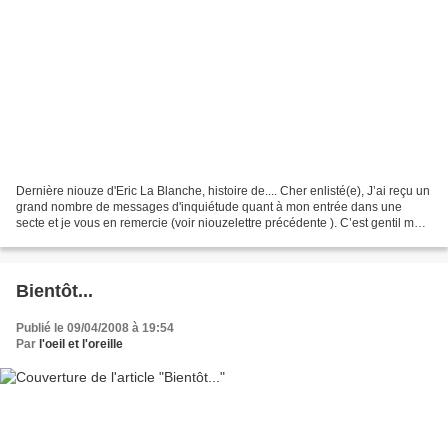
Dernière niouze d'Eric La Blanche, histoire de.... Cher enlisté(e), J’ai reçu un
grand nombre de messages d'inquiétude quant à mon entrée dans une
secte et je vous en remercie (voir niouzelettre précédente ). C’est gentil mais
le "Marvinisme du 3ème ange"...
Bientôt...
Publié le 09/04/2008 à 19:54
Par
l'oeil et l'oreille