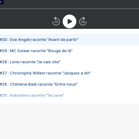
#30 : Eve Angeli raconte "Avant de partir"
#29 : MC Solaar raconte "Bouge de là"
28 : Lorie raconte "Je vais vite"
#27 : Christophe Willem raconte "Jacques a dit"
#26 : Chimène Badi raconte "Entre nous"
#25 : Indochine raconte "3e sexe"
#24 : Zaho raconte "C'est chelou"
#23 : Patrick Bruel raconte "Au café des délices"
#22 : Kyo raconte "Le chemin"