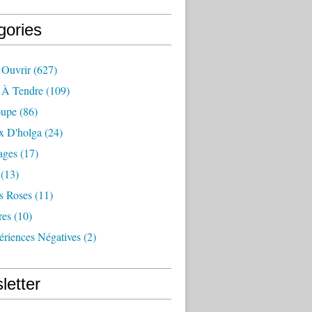
gories
 Ouvrir
(627)
e À Tendre
(109)
oupe
(86)
x D'holga
(24)
ages
(17)
(13)
s Roses
(11)
res
(10)
ériences Négatives
(2)
letter