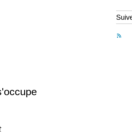
Suiv
'occupe
t