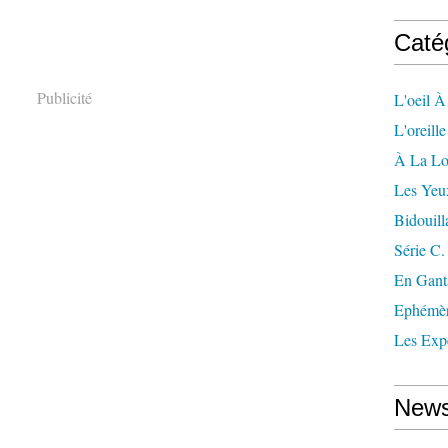
Caté
Publicité
L'oeil À
L'oreill
À La L
Les Yeu
Bidouill
Série C.
En Gant
Ephémè
Les Exp
News