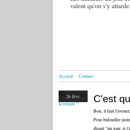
valent qu'on s'y attarde.
Accueil
Contact
C'est qu
26 févr.
Bon, il faut l'avouer
Pour bidouiller jus
disant "un jour, si j'