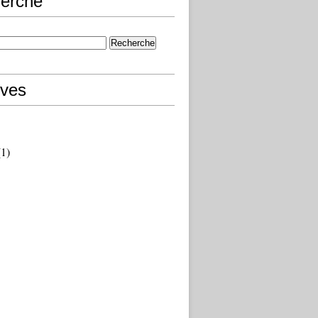
erche
ives
1)