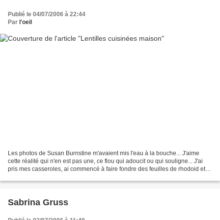
Publié le 04/07/2006 à 22:44
Par
l'oeil
Les photos de Susan Burnstine m'avaient mis l'eau à la bouche... J'aime
cette réalité qui n'en est pas une, ce flou qui adoucit ou qui souligne... J'ai
pris mes casseroles, ai commencé à faire fondre des feuilles de rhodoid et à
les tester... Sauf que...
Sabrina Gruss