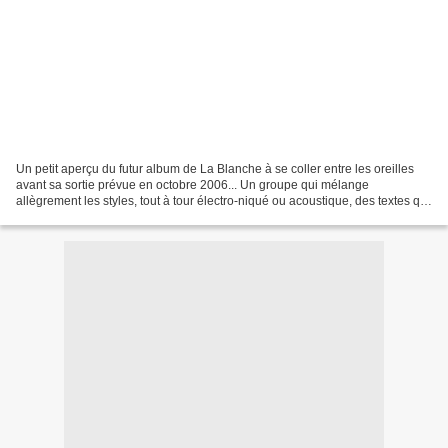
Un petit aperçu du futur album de La Blanche à se coller entre les oreilles
avant sa sortie prévue en octobre 2006... Un groupe qui mélange
allègrement les styles, tout à tour électro-niqué ou acoustique, des textes qui
se posent là, comme autant d'évidences...