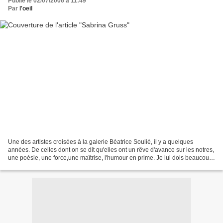
Publié le 02/07/2006 à 11:49
Par
l'oeil
Une des artistes croisées à la galerie Béatrice Soulié, il y a quelques
années. De celles dont on se dit qu'elles ont un rêve d'avance sur les notres,
une poésie, une force,une maîtrise, l'humour en prime. Je lui dois beaucoup,
si je travaille maintenant...