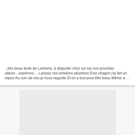
...très beau texte de Lantoine, à déguster chez soi sur son prochain
album....espérons.... Laissez vos lumières allumées D'un chagrin j'ai fait un
repos Au coin de moi je nous regarde Et on a tout pour être beau Même si le
temps nous retarde Humain c'est...