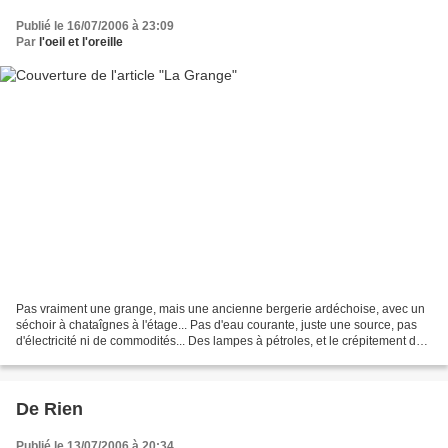
Publié le 16/07/2006 à 23:09
Par
l'oeil et l'oreille
Pas vraiment une grange, mais une ancienne bergerie ardéchoise, avec un
séchoir à chataîgnes à l'étage... Pas d'eau courante, juste une source, pas
d'électricité ni de commodités... Des lampes à pétroles, et le crépitement de
la cheminée... Une havre,...
De Rien
Publié le 13/07/2006 à 20:34