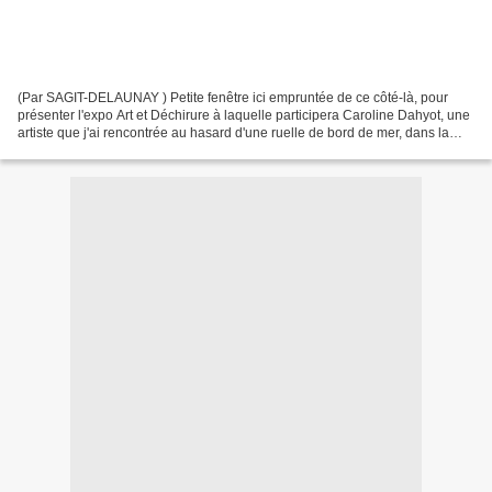
(Par SAGIT-DELAUNAY ) Petite fenêtre ici empruntée de ce côté-là, pour
présenter l'expo Art et Déchirure à laquelle participera Caroline Dahyot, une
artiste que j'ai rencontrée au hasard d'une ruelle de bord de mer, dans la
Baie de Somme... Et comme je...