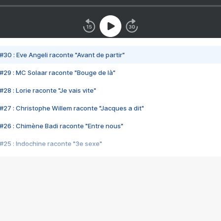
#30 : Eve Angeli raconte "Avant de partir"
#29 : MC Solaar raconte "Bouge de là"
28 : Lorie raconte "Je vais vite"
#27 : Christophe Willem raconte "Jacques a dit"
#26 : Chimène Badi raconte "Entre nous"
#25 : Indochine raconte "3e sexe"
#24 : Zaho raconte "C'est chelou"
#23 : Patrick Bruel raconte "Au café des délices"
#22 : Kyo raconte "Le chemin"
#21 : Nolwenn Leroy raconte "Cassé"