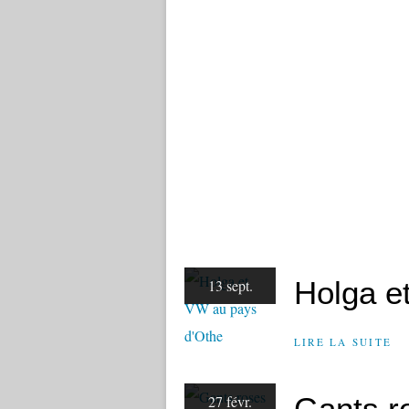
Holga e
13 sept.
LIRE LA SUITE
Gants ro
27 févr.