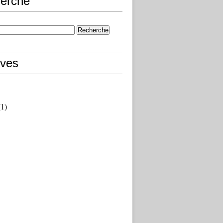
erche
ives
1)