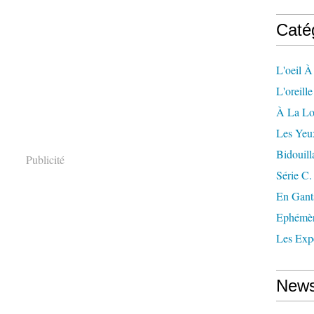
Caté
L'oeil À
L'oreill
À La L
Les Yeu
Bidouill
Publicité
Série C.
En Gant
Ephémè
Les Exp
News