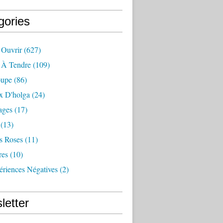
gories
 Ouvrir
(627)
e À Tendre
(109)
oupe
(86)
x D'holga
(24)
ages
(17)
(13)
s Roses
(11)
res
(10)
ériences Négatives
(2)
letter