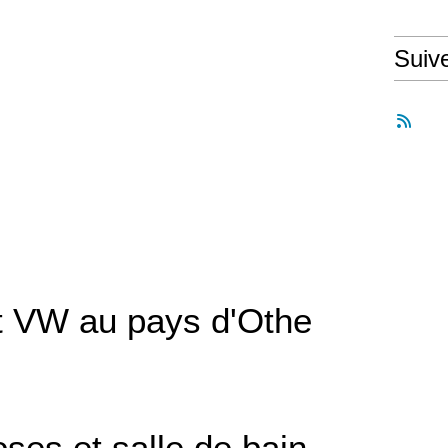
Suiv
t VW au pays d'Othe
ses et salle de bain