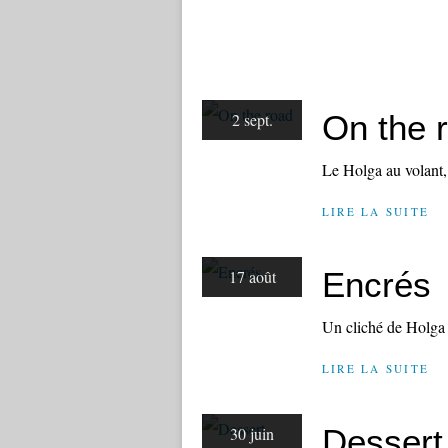
On the 
2 sept.
Le Holga au volant, o
LIRE LA SUITE
Encrés
17 août
Un cliché de Holga t
LIRE LA SUITE
Dessert
30 juin