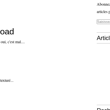
Abonnez-
articles 
road
Artic
ui, c'est mal....
exturé...