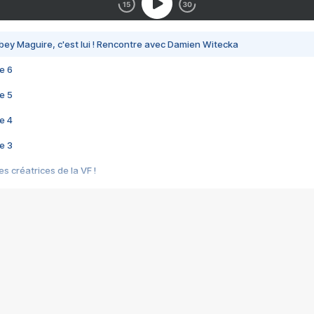
bey Maguire, c'est lui ! Rencontre avec Damien Witecka
e 6
e 5
e 4
e 3
s créatrices de la VF !
e 2
e 1
e Mektoub My Love arrive enfin ! Rencontre avec Shaïn Boumedine et Sal
i : après Toni en famille
elle réalise le bouleversant Dites lui que je l'aime