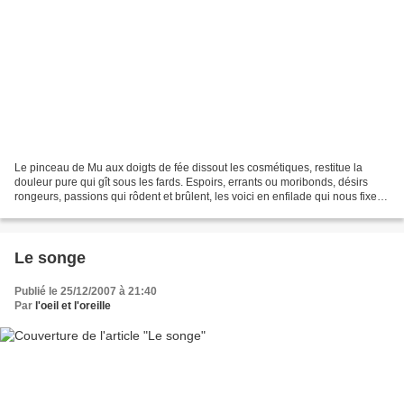
Le pinceau de Mu aux doigts de fée dissout les cosmétiques, restitue la
douleur pure qui gît sous les fards. Espoirs, errants ou moribonds, désirs
rongeurs, passions qui rôdent et brûlent, les voici en enfilade qui nous fixent,
du carré de leur toile...
Le songe
Publié le 25/12/2007 à 21:40
Par
l'oeil et l'oreille