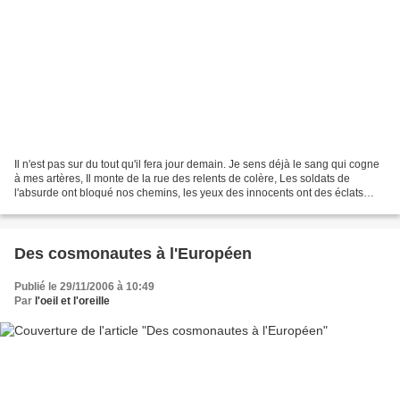
Il n'est pas sur du tout qu'il fera jour demain. Je sens déjà le sang qui cogne
à mes artères, Il monte de la rue des relents de colère, Les soldats de
l'absurde ont bloqué nos chemins, les yeux des innocents ont des éclats
coupables, On hésite le soir...
Des cosmonautes à l'Européen
Publié le 29/11/2006 à 10:49
Par
l'oeil et l'oreille