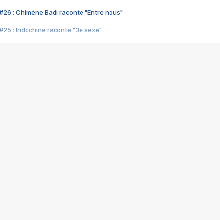
#26 : Chimène Badi raconte "Entre nous"
#25 : Indochine raconte "3e sexe"
#24 : Zaho raconte "C'est chelou"
#23 : Patrick Bruel raconte "Au café des délices"
#22 : Kyo raconte "Le chemin"
#21 : Nolwenn Leroy raconte "Cassé"
#20 : Patrick Hernandez raconte "Born to be alive"
#19 : Lorie raconte "Près de moi"
#18 : Michael Jones raconte "A nos actes manqués" (avec Jean-Jacque
#17 : Khaled raconte "Aïcha"
#16 : Corneille raconte "Parce qu'on vient de loin"
#15 : Indochine raconte "L'aventurier"