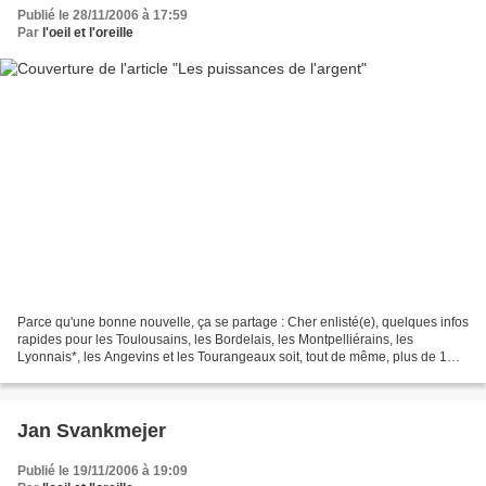
Publié le 28/11/2006 à 17:59
Par
l'oeil et l'oreille
Parce qu'une bonne nouvelle, ça se partage : Cher enlisté(e), quelques infos
rapides pour les Toulousains, les Bordelais, les Montpelliérains, les
Lyonnais*, les Angevins et les Tourangeaux soit, tout de même, plus de 1
750 000 personnes (j'ai compté)....
Jan Svankmejer
Publié le 19/11/2006 à 19:09