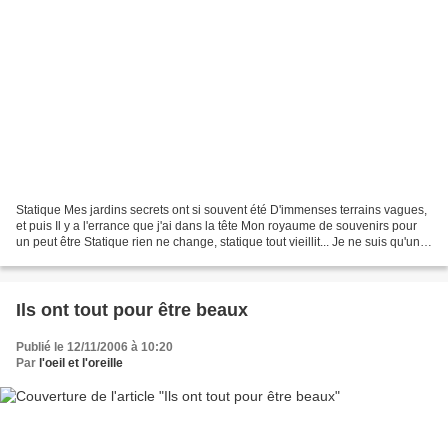
Statique Mes jardins secrets ont si souvent été D'immenses terrains vagues,
et puis Il y a l'errance que j'ai dans la tête Mon royaume de souvenirs pour
un peut être Statique rien ne change, statique tout vieillit... Je ne suis qu'une
étape dans le voyage...
Ils ont tout pour être beaux
Publié le 12/11/2006 à 10:20
Par
l'oeil et l'oreille