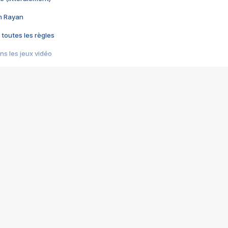
im Rayan
 toutes les règles
s les jeux vidéo
us choquant de Rockstar ? - Le scandale BULLY
e plus moche de Steam
du RÊVE tourne au CAUCHEMAR
pendant 8 heures
it… à tort
umiliés par un jeu vidéo
ire - Final Fantasy 8
ti un empire - Age of Empires
story DOFUS