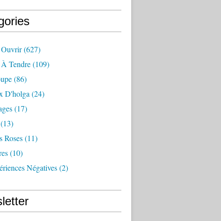
gories
 Ouvrir
(627)
e À Tendre
(109)
oupe
(86)
x D'holga
(24)
ages
(17)
(13)
s Roses
(11)
res
(10)
ériences Négatives
(2)
letter