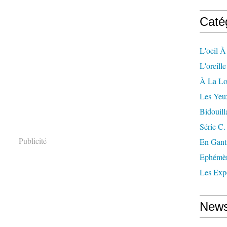
Caté
L'oeil À
L'oreill
À La L
Les Yeu
Bidouill
Série C.
Publicité
En Gant
Ephémè
Les Exp
News