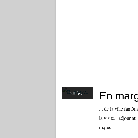
En marg
28 févr.
... de la ville fan
la visite... séjour a
nique...