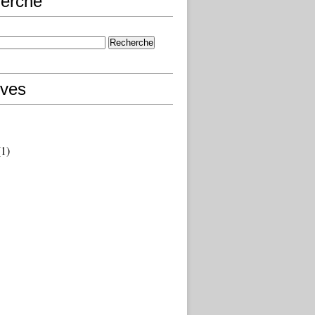
erche
ives
1)