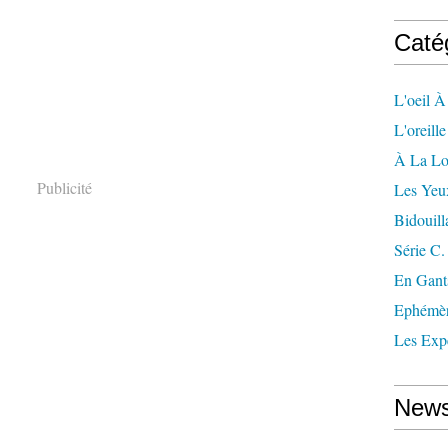
Caté
L'oeil À
L'oreill
À La L
Publicité
Les Yeu
Bidouill
Série C.
En Gant
Ephémè
Les Exp
News