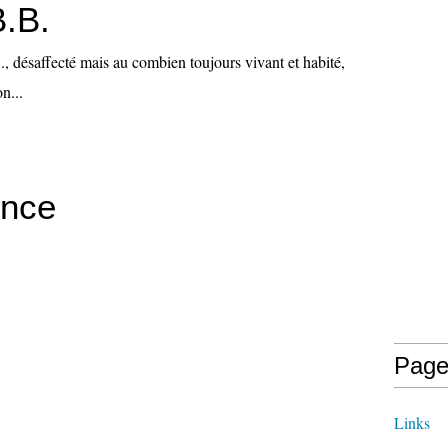
B.B.
., désaffecté mais au combien toujours vivant et habité,
n...
ence
Page
Links