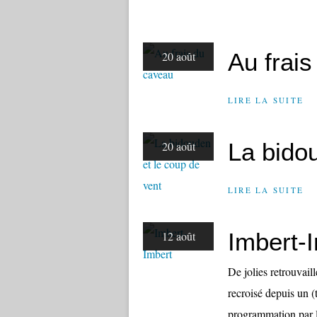
Au frai
20 août
LIRE LA SUITE
La bido
20 août
LIRE LA SUITE
Imbert-
12 août
De jolies retrouvail
recroisé depuis un 
programmation par l