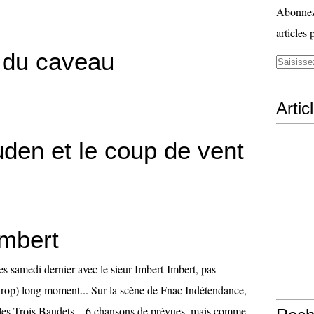
Abonnez-
articles 
s du caveau
Artic
uden et le coup de vent
Imbert
les samedi dernier avec le sieur Imbert-Imbert, pas
(trop) long moment... Sur la scène de Fnac Indétendance,
es Trois Baudets... 6 chansons de prévues, mais comme