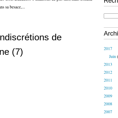
Rech
ans sa besace,...
Arch
indiscrétions de
2017
e (7)
Juin
(
2013
2012
2011
2010
2009
2008
2007