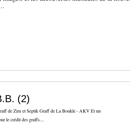
..
B.B. (2)
raff de Ziru et Septik Graff de La Boukle - AKV Et un
r le crédit des graffs....