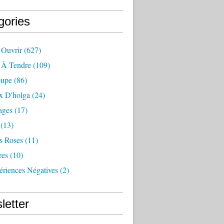
gories
 Ouvrir
(627)
e À Tendre
(109)
oupe
(86)
x D'holga
(24)
ages
(17)
(13)
s Roses
(11)
res
(10)
ériences Négatives
(2)
letter