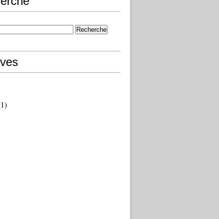
erche
ives
1)