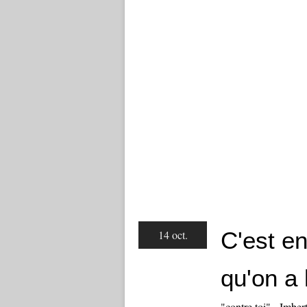
C'est en
14 oct.
qu'on a 
"contre toi" - Imbe