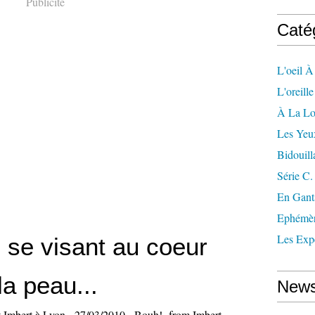
Publicité
Caté
L'oeil À
L'oreill
À La L
Les Yeu
Bidouill
Série C.
En Gant
Ephémè
Les Exp
 se visant au coeur
la peau...
News
rt Imbert à Lyon - 27/03/2010 - Bouh!- from Imbert