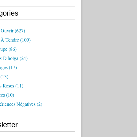
gories
 Ouvrir
(627)
e À Tendre
(109)
oupe
(86)
x D'holga
(24)
ages
(17)
(13)
s Roses
(11)
res
(10)
ériences Négatives
(2)
letter