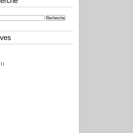
erche
ives
1)