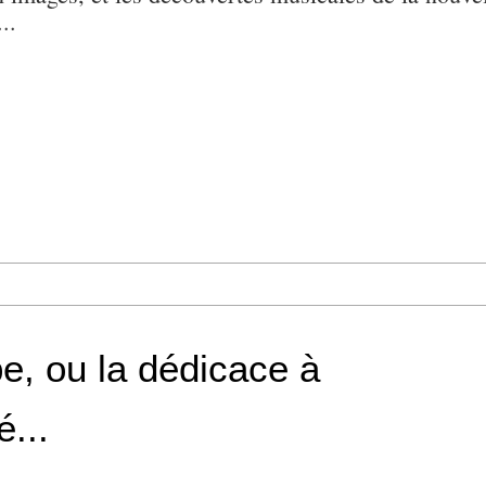
..
e, ou la dédicace à
é...