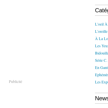
Caté
L'oeil À
L'oreill
À La L
Les Yeu
Bidouill
Série C.
En Gant
Ephémè
Publicité
Les Exp
News