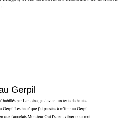
..
au Gerpil
abillés par Lantoine, ça devient un texte de haute-
au Gerpil Les heur' que j'ai passées à m'finir au Gerpil
ien que j'appelais Monsieur Qui f'saient vibrer pour moi