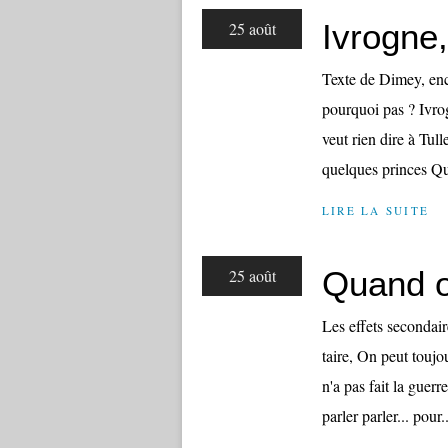
Ivrogne,
25 août
Texte de Dimey, enco
pourquoi pas ? Ivro
veut rien dire à Tul
quelques princes Qui
LIRE LA SUITE
Quand on
25 août
Les effets secondair
taire, On peut toujou
n'a pas fait la guer
parler parler... pour..