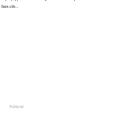
 faux-cils...
Publicité