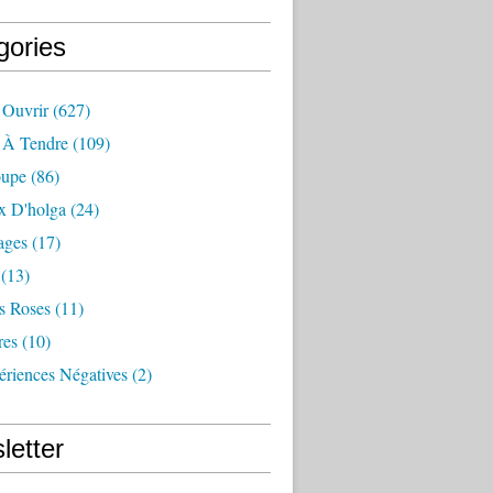
gories
 Ouvrir
(627)
e À Tendre
(109)
oupe
(86)
x D'holga
(24)
ages
(17)
(13)
s Roses
(11)
res
(10)
ériences Négatives
(2)
letter