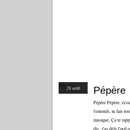
Pépère
28 août
Pépère Pépère, écout
l'entends, tu fais to
musique, Ça te rappe
dis ; t'as déjà l'oeil q