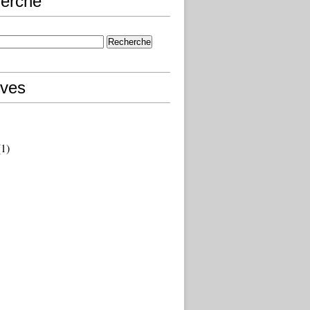
erche
ives
1)