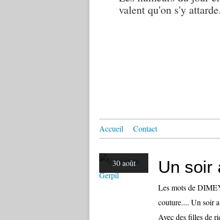
valent qu'on s'y attarde.
Accueil
Contact
Un soir 
30 août
Les mots de DIMEY h
couture.... Un soir 
Avec des filles de r