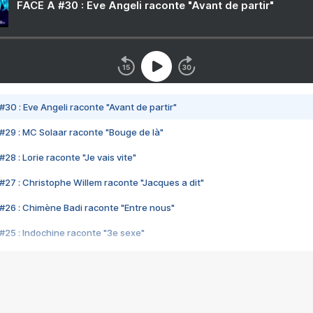
FACE A #30 : Eve Angeli raconte "Avant de partir"
#30 : Eve Angeli raconte "Avant de partir"
#29 : MC Solaar raconte "Bouge de là"
28 : Lorie raconte "Je vais vite"
#27 : Christophe Willem raconte "Jacques a dit"
#26 : Chimène Badi raconte "Entre nous"
#25 : Indochine raconte "3e sexe"
#24 : Zaho raconte "C'est chelou"
#23 : Patrick Bruel raconte "Au café des délices"
#22 : Kyo raconte "Le chemin"