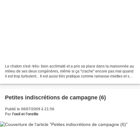
Le chaton s'est -très- bien acclimaté et a pris sa place dans la maisonnée au
milieu de ses deux congénères, même si ça "crache" encore pas mal quand
il est trop turbulent... Il est aussi très pratique comme ramasse-miettes et sort
tous les moutons de...
Petites indiscrétions de campagne (6)
Publié le 08/07/2009 à 21:56
Par
l'oeil et l'oreille