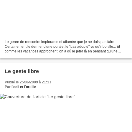
Le genre de rencontre implorante et affamée que je ne dois pas faire...
Certainement le dernier d'une portée, le "pas adopté" vu qu'il boitille... Et
comme les vacances approchent, on a dû le jeter là en pensant qu'une
andouille dans mon genre craquerait......
Le geste libre
Publié le 25/06/2009 à 21:13
Par
l'oeil et l'oreille