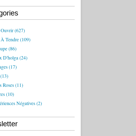
gories
 Ouvrir
(627)
e À Tendre
(109)
oupe
(86)
x D'holga
(24)
ages
(17)
(13)
s Roses
(11)
res
(10)
ériences Négatives
(2)
letter