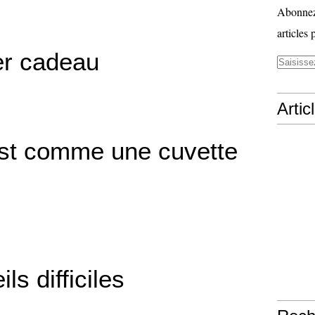
Abonnez-
articles 
er cadeau
Artic
st comme une cuvette
ls difficiles