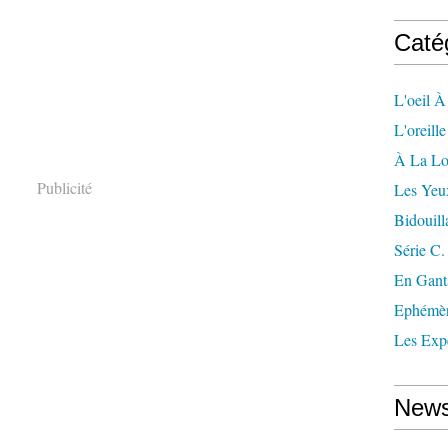
Caté
L'oeil À
L'oreill
À La L
Publicité
Les Yeu
Bidouill
Série C.
En Gant
Ephémè
Les Exp
News