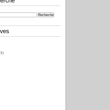
erche
ives
1)