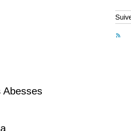
Suiv
s Abesses
ta