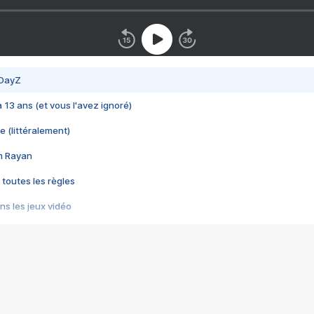
 DayZ
 a 13 ans (et vous l'avez ignoré)
e (littéralement)
im Rayan
 toutes les règles
s les jeux vidéo
us choquant de Rockstar ? - Le scandale BULLY
e plus moche de Steam
du RÊVE tourne au CAUCHEMAR
pendant 8 heures