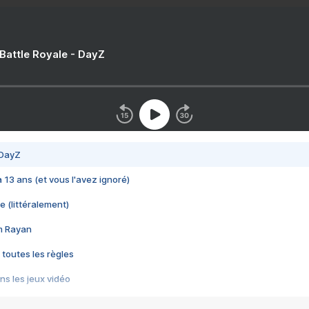
 Battle Royale - DayZ
 DayZ
 a 13 ans (et vous l'avez ignoré)
e (littéralement)
im Rayan
 toutes les règles
s les jeux vidéo
us choquant de Rockstar ? - Le scandale BULLY