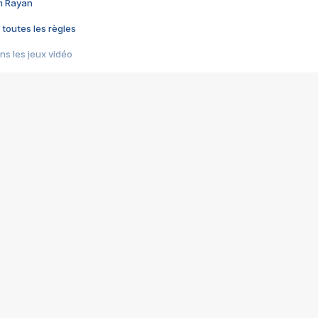
im Rayan
 toutes les règles
s les jeux vidéo
us choquant de Rockstar ? - Le scandale BULLY
e plus moche de Steam
du RÊVE tourne au CAUCHEMAR
pendant 8 heures
it… à tort
umiliés par un jeu vidéo
ire - Final Fantasy 8
ti un empire - Age of Empires
story DOFUS
tard, il crée l'un des pires jeux de tous les temps, MindsEye.