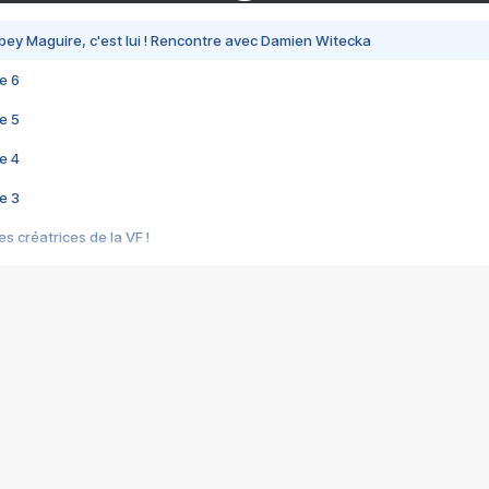
bey Maguire, c'est lui ! Rencontre avec Damien Witecka
e 6
e 5
e 4
e 3
s créatrices de la VF !
e 2
e 1
e Mektoub My Love arrive enfin ! Rencontre avec Shaïn Boumedine et Sal
i : après Toni en famille
elle réalise le bouleversant Dites lui que je l'aime
ais ! Rencontre autour de Vie privée de Rebecca Zlotowski