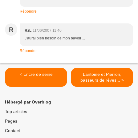
Répondre
R
RzL
11/06/2007 11:40
J'aurai bien besoin de mon bavoir ...
Répondre
< Encre de seine
Lantoine et Pierron,
passeurs de rêves... >
Hébergé par Overblog
Top articles
Pages
Contact