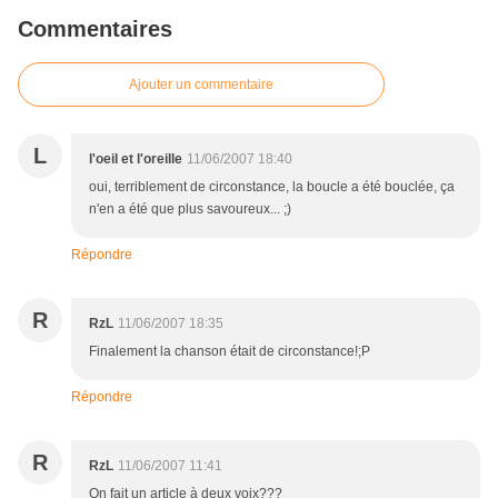
Commentaires
Ajouter un commentaire
L
l'oeil et l'oreille
11/06/2007 18:40
oui, terriblement de circonstance, la boucle a été bouclée, ça
n'en a été que plus savoureux... ;)
Répondre
R
RzL
11/06/2007 18:35
Finalement la chanson était de circonstance!;P
Répondre
R
RzL
11/06/2007 11:41
On fait un article à deux voix???