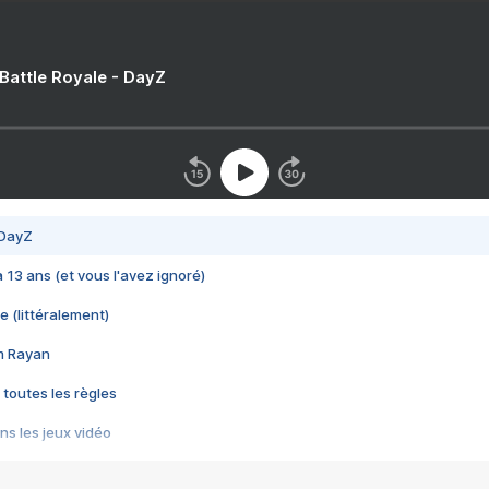
 Battle Royale - DayZ
 DayZ
 a 13 ans (et vous l'avez ignoré)
e (littéralement)
im Rayan
 toutes les règles
s les jeux vidéo
us choquant de Rockstar ? - Le scandale BULLY