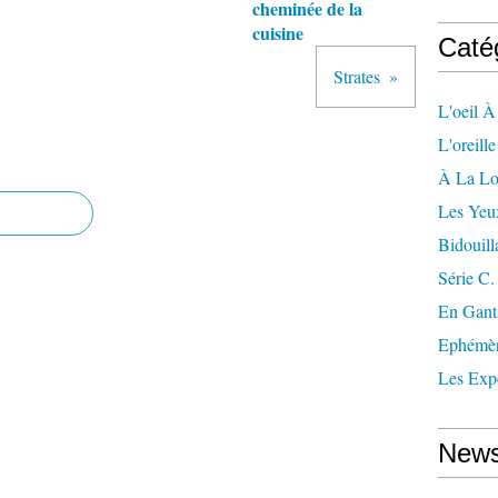
cheminée de la
cuisine
Caté
Strates
L'oeil À
L'oreill
À La L
Les Yeu
Bidouill
Série C.
En Gant
Ephémè
Les Exp
News