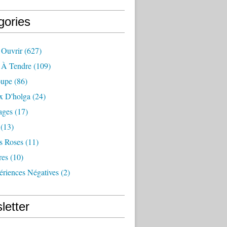
gories
 Ouvrir
(627)
e À Tendre
(109)
oupe
(86)
x D'holga
(24)
ages
(17)
(13)
s Roses
(11)
res
(10)
ériences Négatives
(2)
letter