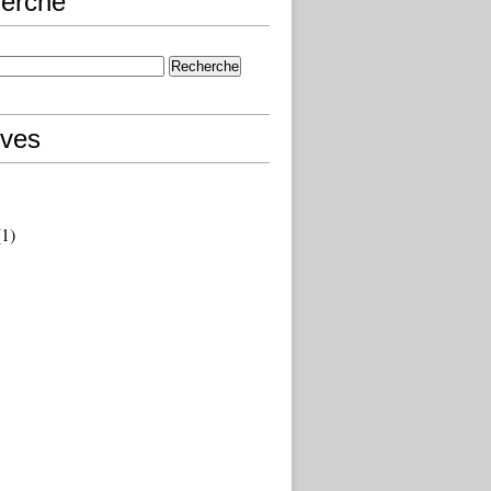
erche
ives
1)