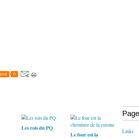
post
0
Page
Les rois du PQ
Links
Le four est la