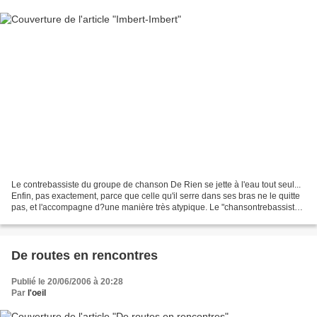
Le contrebassiste du groupe de chanson De Rien se jette à l'eau tout seul...
Enfin, pas exactement, parce que celle qu'il serre dans ses bras ne le quitte
pas, et l'accompagne d?une manière très atypique. Le "chansontrebassiste
solo" est né ! Cet ancien...
De routes en rencontres
Publié le 20/06/2006 à 20:28
Par
l'oeil