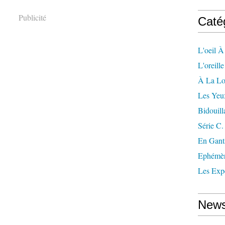
Publicité
Caté
L'oeil À
L'oreill
À La L
Les Yeu
Bidouill
Série C.
En Gant
Ephémè
Les Exp
News