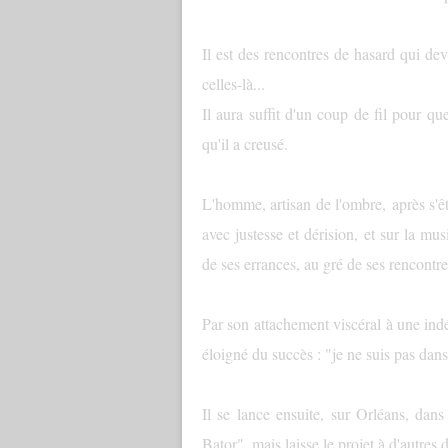
Il est des rencontres de hasard qui de
celles-là...
Il aura suffit d'un coup de fil pour que
qu'il a creusé.
L'homme, artisan de l'ombre, après s'êt
avec justesse et dérision, et sur la mus
de ses errances, au gré de ses rencontres
Par son attachement viscéral à une ind
éloigné du succès : "je ne suis pas dans 
Il se lance ensuite, sur Orléans, dans
Bator", mais laisse le projet à d'autres 