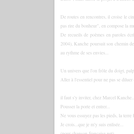
De routes en rencontres, il croise le 
pas rire du bonheur", en compose la mus
De recueils de poèmes en paroles éc
2004), Kanche poursuit son chemin de t
au rythme de ses envies...
Un univers que l'on frôle du doigt, palp
Aller à l'essentiel pour ne pas se diluer
il faut s'y inviter, chez Marcel Kanche..
Pousser la porte et entrer...
Ne vous essuyez pas les pieds, la terre fa
Je crois...que je m'y suis enlisée...
(pour chanson-francaise.net)