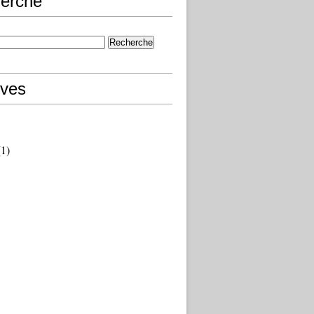
erche
ives
1)