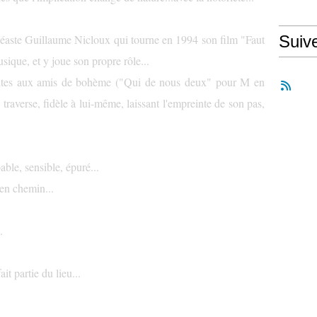
cinéaste Guillaume Nicloux qui tourne en 1994 son film "Faut
Suiv
ique, et y joue son propre rôle...
rites aux amis de bohème ("Qui de nous deux" pour M en
raverse, fidèle à lui-même, laissant l'empreinte de son pas,
able, sensible, épuré...
 en chemin...
.
it partie du lieu...