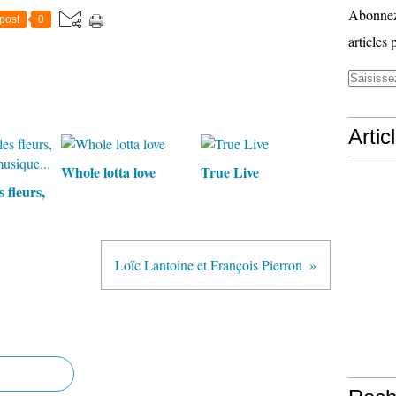
Abonnez-
post
0
articles 
Artic
Whole lotta love
True Live
s fleurs,
Loïc Lantoine et François Pierron