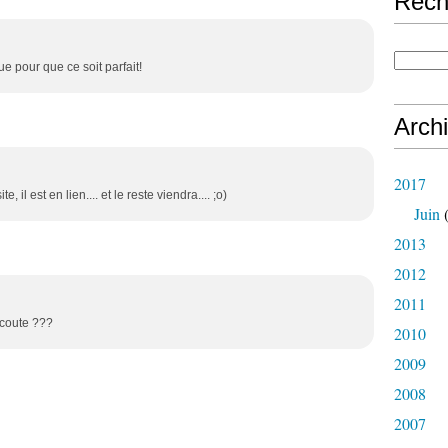
Rech
que pour que ce soit parfait!
Arch
2017
, il est en lien.... et le reste viendra.... ;o)
Juin
(
2013
2012
2011
écoute ???
2010
2009
2008
2007