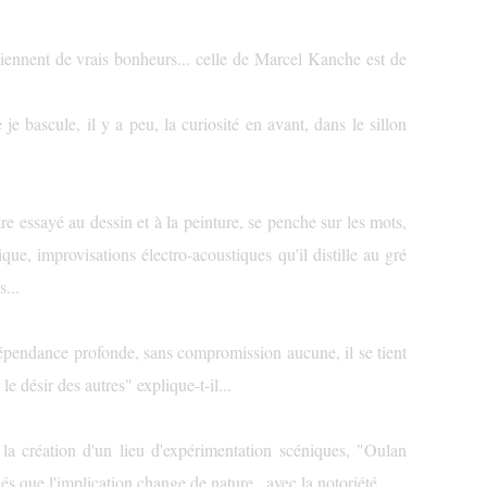
viennent de vrais bonheurs... celle de Marcel Kanche est de
 je bascule, il y a peu, la curiosité en avant, dans le sillon
re essayé au dessin et à la peinture, se penche sur les mots,
ique, improvisations électro-acoustiques qu'il distille au gré
...
épendance profonde, sans compromission aucune, il se tient
le désir des autres" explique-t-il...
 la création d'un lieu d'expérimentation scéniques, "Oulan
dés que l'implication change de nature...avec la notoriété...