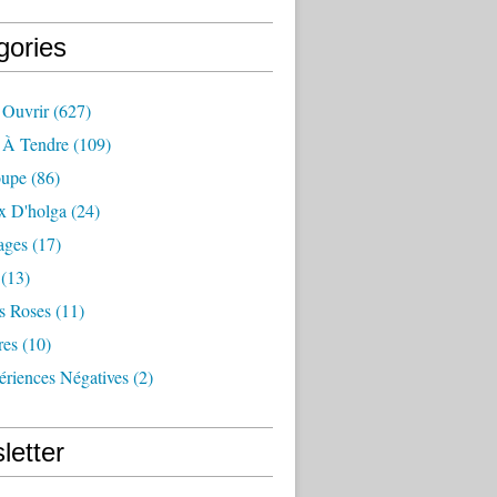
gories
 Ouvrir
(627)
e À Tendre
(109)
oupe
(86)
x D'holga
(24)
ages
(17)
(13)
s Roses
(11)
res
(10)
ériences Négatives
(2)
letter