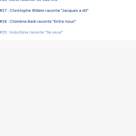
#27 : Christophe Willem raconte "Jacques a dit"
#26 : Chimène Badi raconte "Entre nous"
#25 : Indochine raconte "3e sexe"
#24 : Zaho raconte "C'est chelou"
#23 : Patrick Bruel raconte "Au café des délices"
#22 : Kyo raconte "Le chemin"
#21 : Nolwenn Leroy raconte "Cassé"
#20 : Patrick Hernandez raconte "Born to be alive"
#19 : Lorie raconte "Près de moi"
#18 : Michael Jones raconte "A nos actes manqués" (avec Jean-Jacque
#17 : Khaled raconte "Aïcha"
#16 : Corneille raconte "Parce qu'on vient de loin"