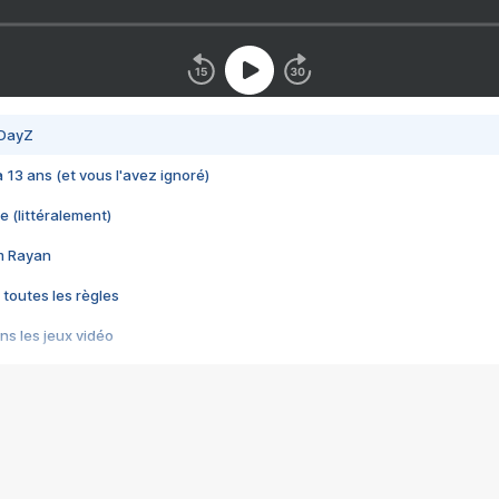
 DayZ
 a 13 ans (et vous l'avez ignoré)
e (littéralement)
im Rayan
 toutes les règles
s les jeux vidéo
us choquant de Rockstar ? - Le scandale BULLY
e plus moche de Steam
du RÊVE tourne au CAUCHEMAR
pendant 8 heures