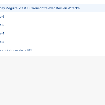
bey Maguire, c'est lui ! Rencontre avec Damien Witecka
e 6
e 5
e 4
e 3
s créatrices de la VF !
e 2
e 1
e Mektoub My Love arrive enfin ! Rencontre avec Shaïn Boumedine et Sal
i : après Toni en famille
elle réalise le bouleversant Dites lui que je l'aime
ais ! Rencontre autour de Vie privée de Rebecca Zlotowski