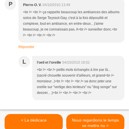
P
Pierre-O. V.
04/10/2010 13:49
<br /> <br /> ça rappelle beaucoup les ambiances des albums
solos de Serge Teyssot-Gay, c'est à la fois dépouillé et
complexe, tout en ambiance, en entre-deux... j'aime
beaucoup, je ne connaissais pas. A<br /> surveiller donc.<br
/> <br /> <br /> <br />
Répondre
L
l'oeil et l'oreille
04/10/2010 18:02
<br /> <br /> petits mots échangés à lire par là...
(sacré chouette souvenir d'ailleurs, et grand<br />
monsieur...)<br /> <br /> <br /> va donc jeter une
oreille sur "vertige des lenteurs" ou "dog songe" sur
deezer... ;)<br /> <br /> <br /> <br />
< La dédicace
Nous regardions le temps
se mettre nu >