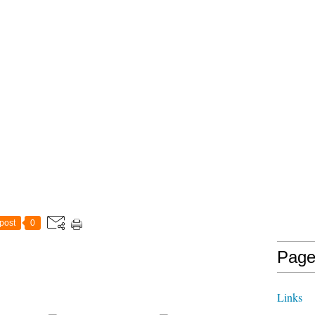
post
0
Page
Links