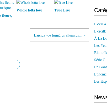
Caté
Whole lotta love
True Live
s fleurs,
L'oeil À
L'oreill
Laissez vos lumières allumées...
À La L
Les Yeu
Bidouill
Série C.
En Gant
Ephémè
Les Exp
News