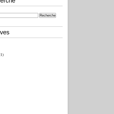
erche
ives
1)