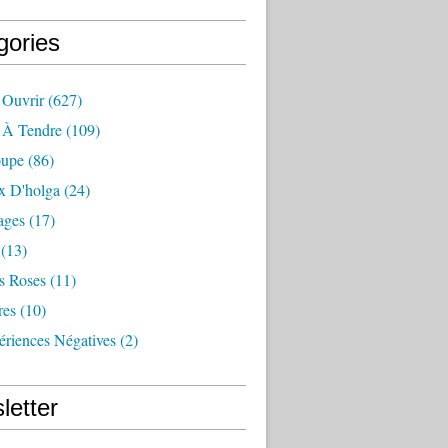
gories
 Ouvrir
(627)
e À Tendre
(109)
oupe
(86)
x D'holga
(24)
ages
(17)
(13)
s Roses
(11)
res
(10)
ériences Négatives
(2)
letter