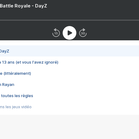
 Battle Royale - DayZ
 DayZ
 a 13 ans (et vous l'avez ignoré)
e (littéralement)
im Rayan
 toutes les règles
s les jeux vidéo
us choquant de Rockstar ? - Le scandale BULLY
e plus moche de Steam