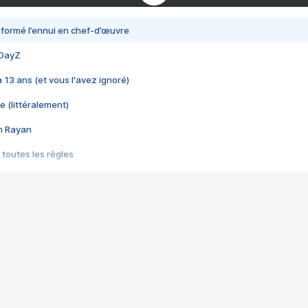
nsformé l’ennui en chef-d’œuvre
 DayZ
 a 13 ans (et vous l'avez ignoré)
e (littéralement)
im Rayan
 toutes les règles
s les jeux vidéo
us choquant de Rockstar ? - Le scandale BULLY
e plus moche de Steam
du RÊVE tourne au CAUCHEMAR
pendant 8 heures
it… à tort