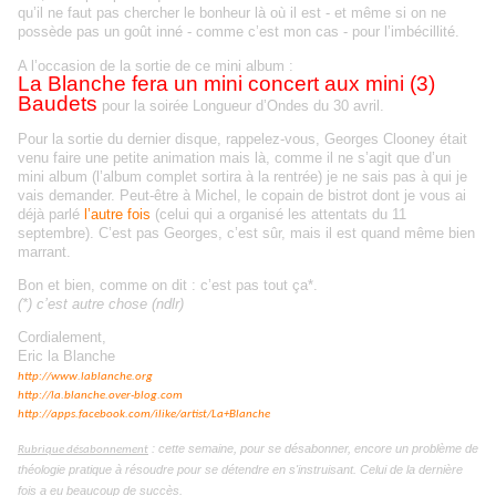
qu’il ne faut pas chercher le bonheur là où il est - et même si on ne
possède pas un goût inné - comme c’est mon cas - pour l’imbécillité.
A l’occasion de la sortie de ce mini album
:
La Blanche fera un mini concert aux mini (3)
Baudets
pour la soirée Longueur d’Ondes du 30 avril.
Pour la sortie du dernier disque, rappelez-vous, Georges
Clooney
était
venu faire une petite animation mais là, comme il ne s’agit que d’un
mini album (l’album complet sortira à la rentrée) je ne sais pas à qui je
vais demander. Peut-être à Michel, le copain de bistrot dont je vous ai
déjà parlé
l’autre fois
(celui qui a organisé les attentats du 11
septembre).
C’est
pas Georges, c’est sûr, mais il est quand même bien
marrant.
Bon et bien, comme on dit :
c’est
pas tout ça*.
(*)
c’est
autre chose (
ndlr
)
Cordialement
,
Eric la Blanche
http://www.lablanche.org
http://la.blanche.over-blog.com
http://apps.facebook.com/ilike/artist/La+Blanche
: cette semaine, pour se désabonner, encore un problème de
Rubrique désabonnement
théologie pratique à résoudre pour se détendre en s'instruisant. Celui de la dernière
fois a eu beaucoup de succès.