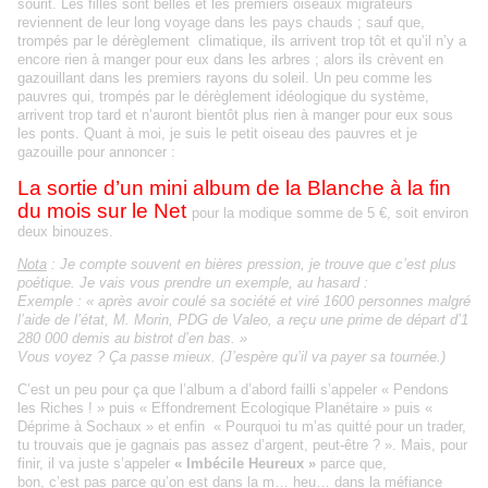
sourit. Les filles sont belles et les premiers oiseaux migrateurs
reviennent de leur long voyage dans les pays chauds ; sauf que,
trompés par le dérèglement climatique, ils arrivent trop tôt et qu’il n’y a
encore rien à manger pour eux dans les arbres ; alors ils crèvent en
gazouillant dans les premiers rayons du soleil. Un peu comme les
pauvres qui, trompés par le dérèglement idéologique du système,
arrivent trop tard et n’auront bientôt plus rien à manger pour eux sous
les ponts. Quant à moi, je suis le petit oiseau des pauvres et je
gazouille pour annoncer :
La sortie d’un mini album de
la Blanche
à la fin
du mois sur le Net
pour la modique somme de 5 €, soit environ
deux
binouzes
.
Nota
: Je compte souvent en bières pression, je trouve que c’est plus
poétique. Je vais vous prendre un exemple, au hasard
:
Exemple : « après avoir coulé sa société et viré 1600 personnes malgré
l’aide de l’état, M. Morin, PDG de Valeo, a reçu une prime de départ d’1
280 000 demis au bistrot d’en bas. »
Vous voyez ? Ça passe mieux. (J’espère qu’il va payer sa tournée.)
C’est un peu pour ça que l’album a d’abord failli s’appeler « Pendons
les Riches ! » puis « Effondrement Ecologique Planétaire » puis «
Déprime à Sochaux » et enfin « Pourquoi tu m’as quitté pour un trader,
tu trouvais que je gagnais pas assez d’argent, peut-être ? ». Mais, pour
finir, il va juste s’appeler
« Imbécile Heureux »
parce que,
bon,
c’est
pas parce qu’on est dans la m… heu… dans la méfiance