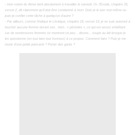
- mon voisin du 4ème tient absolument à travailler le samedi. Or, l’Exode, chapitre 35,
verset 2, dit clairement qu’il doit être condamné
à
mort. Dois-je le tuer moi-même ou
puis-je confier cette tâche à quelqu’un d’autre ?
- Par ailleurs, comme l’indique le Lévitique, chapitre 18, verset 19, je ne suis autorisé à
toucher aucune femme durant ses
..
hem
..
«
périodes
», ce qui est assez embêtant
car de nombreuses femmes se montrent un peu... disons... soupe au lait lorsque je
les questionne (en tout bien tout honneur) à ce propos. Comment faire ? Puis-je me
munir d'une petite pancarte ? Porter des gants ?