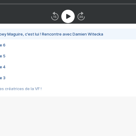
bey Maguire, c'est lui ! Rencontre avec Damien Witecka
e 6
e 5
e 4
e 3
s créatrices de la VF !
e 2
e 1
e Mektoub My Love arrive enfin ! Rencontre avec Shaïn Boumedine et Sal
i : après Toni en famille