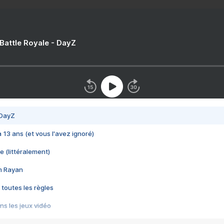
 Battle Royale - DayZ
 DayZ
 a 13 ans (et vous l'avez ignoré)
e (littéralement)
im Rayan
 toutes les règles
s les jeux vidéo
us choquant de Rockstar ? - Le scandale BULLY