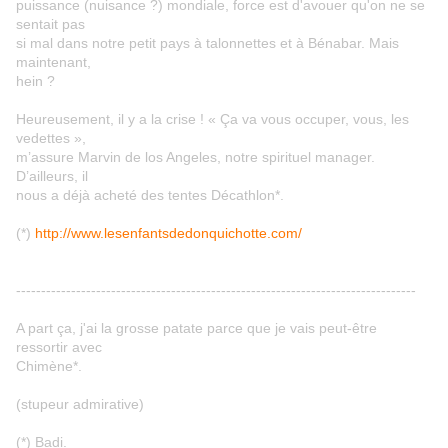
puissance (nuisance ?) mondiale, force est d'avouer qu'on ne se
sentait pas
si mal dans notre petit pays à talonnettes et à Bénabar. Mais
maintenant,
hein ?
Heureusement, il y a la crise ! « Ça va vous occuper, vous, les
vedettes »,
m’assure Marvin de los Angeles, notre spirituel manager.
D’ailleurs, il
nous a déjà acheté des tentes Décathlon*.
(*)
http://www.lesenfantsdedonquichotte.com/
--------------------------------------------------------------------------------
A part ça, j'ai la grosse patate parce que je vais peut-être
ressortir avec
Chimène*.
(stupeur admirative)
(*) Badi.