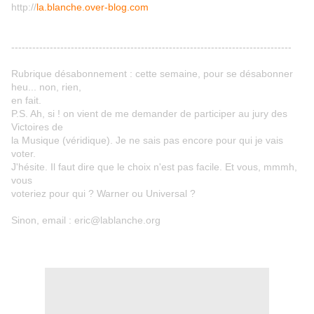
http://
la.blanche.over-blog.com
--------------------------------------------------------------------------------
Rubrique désabonnement : cette semaine, pour se désabonner
heu... non, rien,
en fait.
P.S. Ah, si ! on vient de me demander de participer au jury des
Victoires de
la Musique (véridique). Je ne sais pas encore pour qui je vais
voter.
J'hésite. Il faut dire que le choix n'est pas facile. Et vous, mmmh,
vous
voteriez pour qui ? Warner ou Universal ?
Sinon, email : eric@lablanche.org