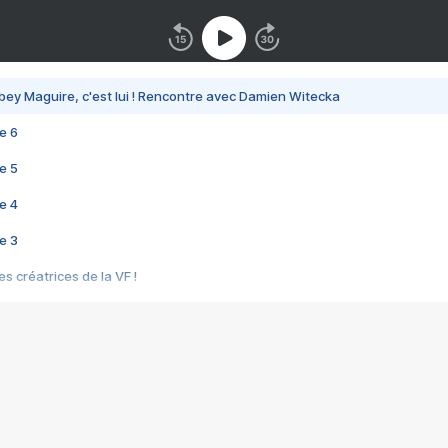
bey Maguire, c'est lui ! Rencontre avec Damien Witecka
e 6
e 5
e 4
e 3
s créatrices de la VF !
e 2
e 1
e Mektoub My Love arrive enfin ! Rencontre avec Shaïn Boumedine et Sal
i : après Toni en famille