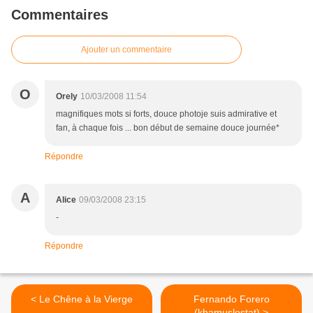
Commentaires
Ajouter un commentaire
O
Orely
10/03/2008 11:54
magnifiques mots si forts, douce photoje suis admirative et
fan, à chaque fois ... bon début de semaine douce journée*
Répondre
A
Alice
09/03/2008 23:15
-
Répondre
< Le Chêne à la Vierge
Fernando Forero
(khamuslestat) >