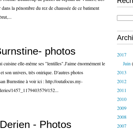
Rech
r dans la pénombre du rez de chaussée de ce batiment
brut,...
Arch
urnstine- photos
2017
 cuisine elle-même ses "lentilles".J'aime énormément le
Juin
(
et son univers, très onirique. D'autres photos
2013
 Burnstine à voir ici : http://outafocus.my-
2012
lleries/1457_1179403579/152...
2011
2010
2009
2008
 Derien - Photos
2007