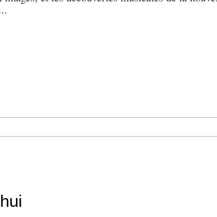
..
hui