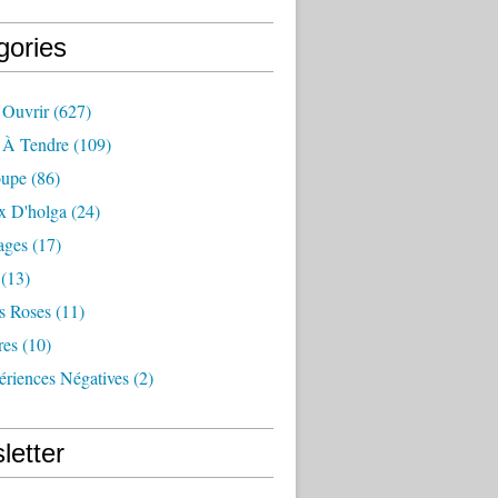
gories
 Ouvrir
(627)
e À Tendre
(109)
oupe
(86)
x D'holga
(24)
ages
(17)
(13)
s Roses
(11)
res
(10)
ériences Négatives
(2)
letter