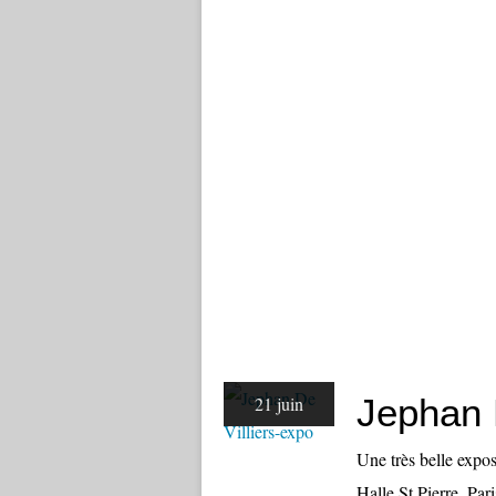
Jephan 
21 juin
Une très belle expos
Halle St Pierre, Par