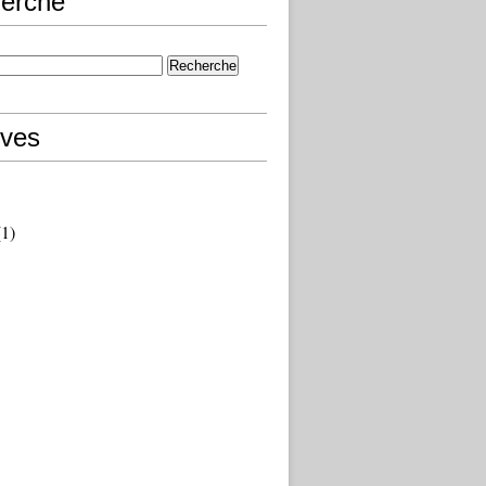
erche
ives
1)