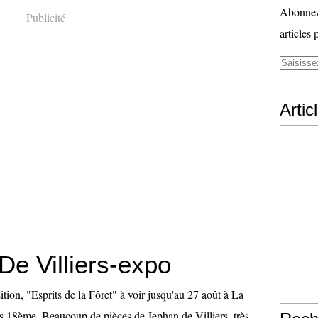
Abonnez-
Publicité
articles 
Artic
De Villiers-expo
ition, "Esprits de la Fôret" à voir jusqu'au 27 août à La
is 18ème. Beaucoup de pièces de Jephan de Villiers, très