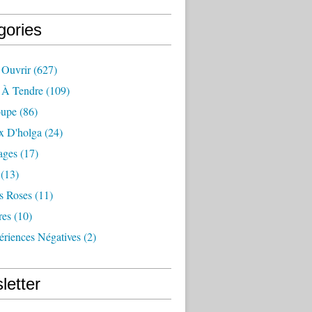
gories
 Ouvrir
(627)
e À Tendre
(109)
oupe
(86)
x D'holga
(24)
ages
(17)
(13)
s Roses
(11)
res
(10)
ériences Négatives
(2)
letter