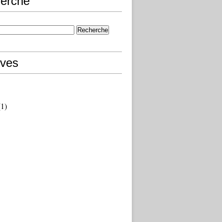
erche
ives
1)