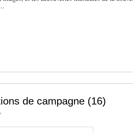
..
étions de campagne (16)
e