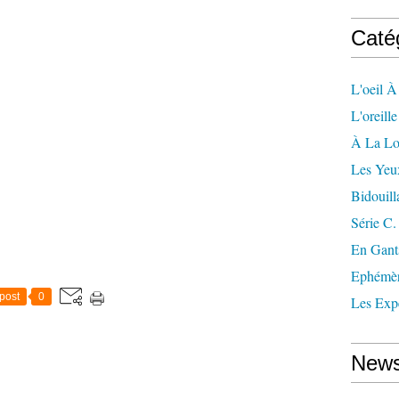
Caté
L'oeil À
L'oreill
À La L
Les Yeu
Bidouill
Série C.
En Gant
Ephémè
post
0
Les Exp
News