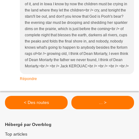
of it, and in Iowa I know by now the children must be crying in
the land where they let the children<br /> cry, and tonight the
stars'll be out, and don't you know that God is Pooh's bear?
the evening star must be drooping and shedding her sparkler
dims on the prairie, which is just before the coming<br /> of
complete night that blesses the earth, darkens all rivers, cups
the peaks and folds the final shore in, and nobody, nobody
knows what's going to happen to anybody besides the forlorn
rags of<br /> growing old, I think of Dean Moriarty, I even think
of Dean Moriarty the father we never found, I think of Dean
Moriarty.<br /> <br /> Jack KEROUAC<br /> <br /> <br /> <br />
Répondre
< Des routes
... >
Hébergé par Overblog
Top articles