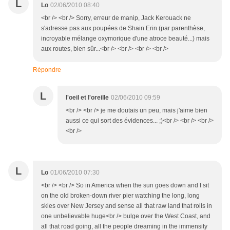
L
Lo
02/06/2010 08:40
<br /> <br /> Sorry, erreur de manip, Jack Kerouack ne
s'adresse pas aux poupées de Shain Erin (par parenthèse,
incroyable mélange oxymorique d'une atroce beauté...) mais
aux routes, bien sûr...<br /> <br /> <br /> <br />
Répondre
L
l'oeil et l'oreille
02/06/2010 09:59
<br /> <br /> je me doutais un peu, mais j'aime bien
aussi ce qui sort des évidences... ;)<br /> <br /> <br />
<br />
L
Lo
01/06/2010 07:30
<br /> <br /> So in America when the sun goes down and I sit
on the old broken-down river pier watching the long, long
skies over New Jersey and sense all that raw land that rolls in
one unbelievable huge<br /> bulge over the West Coast, and
all that road going, all the people dreaming in the immensity