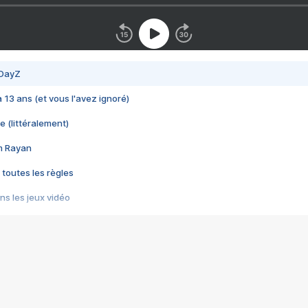
 DayZ
 a 13 ans (et vous l'avez ignoré)
e (littéralement)
im Rayan
 toutes les règles
s les jeux vidéo
us choquant de Rockstar ? - Le scandale BULLY
e plus moche de Steam
du RÊVE tourne au CAUCHEMAR
pendant 8 heures