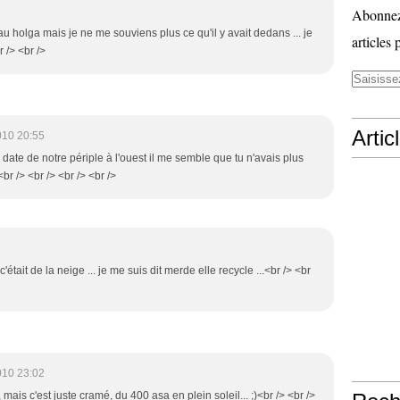
Abonnez-
i au holga mais je ne me souviens plus ce qu'il y avait dedans ... je
articles 
r /> <br />
Artic
010 20:55
a date de notre périple à l'ouest il me semble que tu n'avais plus
r /> <br /> <br /> <br />
c'était de la neige ... je me suis dit merde elle recycle ...<br /> <br
010 23:02
, mais c'est juste cramé, du 400 asa en plein soleil... ;)<br /> <br />