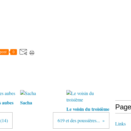
post
0
s aubes
Sacha
Page
Le voisin du troisième
 (14)
619 et des poussières...
Links