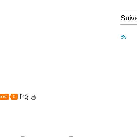
Suiv
post
0