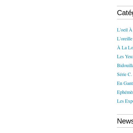
Caté
L'oeil À
L'oreill
À La L
Les Yeu
Bidouill
Série C.
En Gant
Ephémè
Les Exp
News