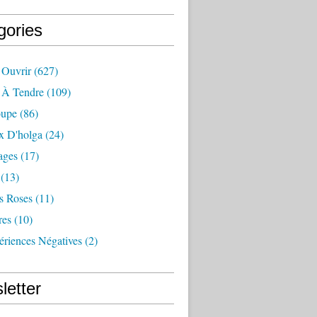
gories
 Ouvrir
(627)
e À Tendre
(109)
oupe
(86)
x D'holga
(24)
ages
(17)
(13)
s Roses
(11)
res
(10)
ériences Négatives
(2)
letter