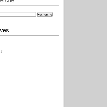
erche
ives
1)