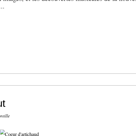
..
ut
oreille