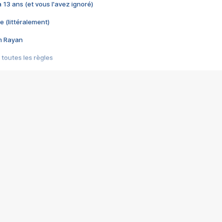
 a 13 ans (et vous l'avez ignoré)
e (littéralement)
im Rayan
 toutes les règles
s les jeux vidéo
us choquant de Rockstar ? - Le scandale BULLY
e plus moche de Steam
du RÊVE tourne au CAUCHEMAR
pendant 8 heures
it… à tort
umiliés par un jeu vidéo
ire - Final Fantasy 8
ti un empire - Age of Empires