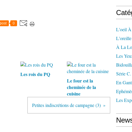
Caté
post
0
L'oeil À
L'oreill
À La L
Les Yeu
Bidouill
Série C.
Les rois du PQ
Le four est la
En Gant
cheminée de la
Ephémè
cuisine
Les Exp
Petites indiscrétions de campagne (3)
News