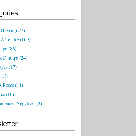
gories
 Ouvrir
(627)
e À Tendre
(109)
oupe
(86)
x D'holga
(24)
ages
(17)
(13)
s Roses
(11)
res
(10)
ériences Négatives
(2)
letter