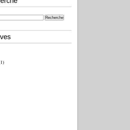
erche
ives
1)