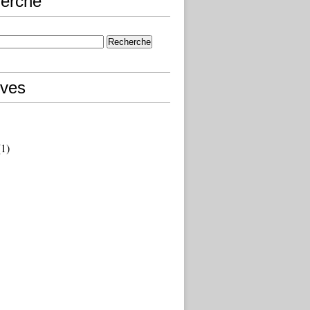
erche
ives
1)