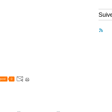
Suiv
post
0