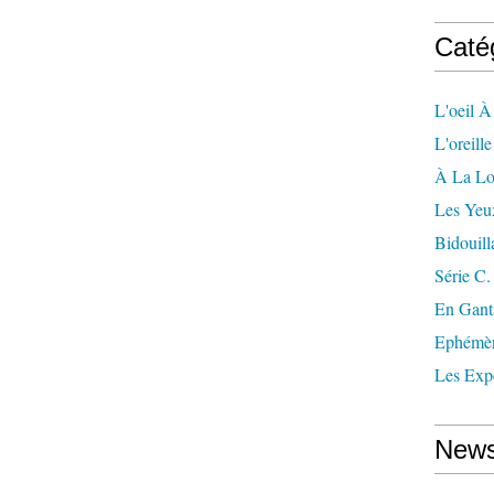
Caté
L'oeil À
L'oreill
À La L
Les Yeu
Bidouill
Série C.
En Gant
Ephémè
Les Exp
News