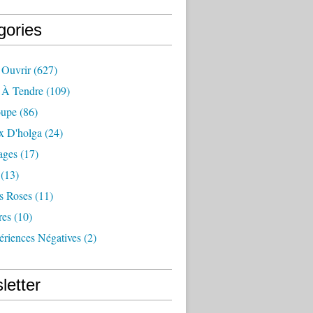
gories
 Ouvrir
(627)
e À Tendre
(109)
oupe
(86)
x D'holga
(24)
ages
(17)
(13)
s Roses
(11)
res
(10)
ériences Négatives
(2)
letter